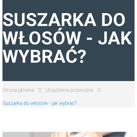
OSZCZĘDNE KUPOWANIE
SUSZARKA DO
AGD - ŁAZIENKA
WŁOSÓW - JAK
AGD - KUCHNIA
WYBRAĆ?
URZĄDZENIA PRZENOŚNE
Strona główna
Urządzenia przenośne
Suszarka do włosów - jak wybrać?