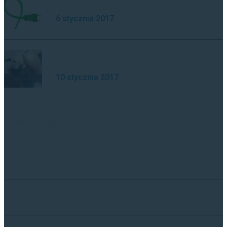
Sprzęt AGD do kuchni
6 stycznia 2017
Suszarka do włosów - jak wybrać?
10 stycznia 2017
KONTAKT
ul. Aleksandry 13, 30-837 Kraków
516-485-347