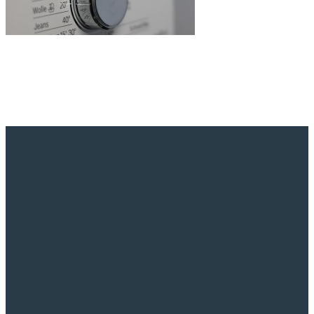
Serwis poświęcony jest sprzętom codziennego użytku
bez których trudno wyobrazić sobie sprawne
funkcjonowanie w dzisiejszych czasach. Sprawdzamy,
testujemy i opisujemy Państwu technologie niezbędne