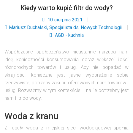
Kiedy warto kupić filtr do wody?
10 sierpnia 2021
Mariusz Duchalski, Specjalista ds. Nowych Technologii
AGD - kuchnia
Współczesne społeczeństwo nieustannie narzuca nam
ideę konieczności konsumowania coraz większej ilości
różnorodnych towarów i usług. Aby nie popadać w
skrajności, konieczne jest jasne wyobrażenie sobie
rzeczywistej potrzeby zakupu oferowanych nam towarów i
usług. Rozważmy w tym kontekście – na ile potrzebny jest
nam filtr do wody.
Woda z kranu
Z reguły woda z miejskiej sieci wodociągowej spełnia