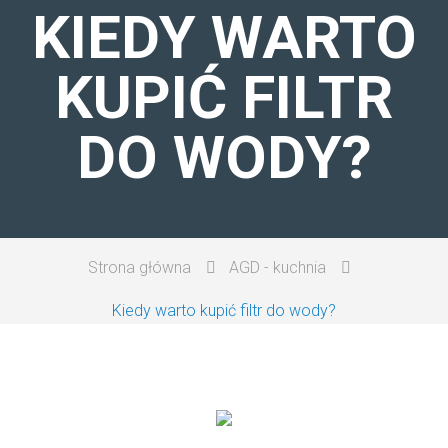
KIEDY WARTO
AGD - ŁAZIENKA
KUPIĆ FILTR
AGD - KUCHNIA
DO WODY?
URZĄDZENIA PRZENOŚNE
Strona główna
AGD - kuchnia
Kiedy warto kupić filtr do wody?