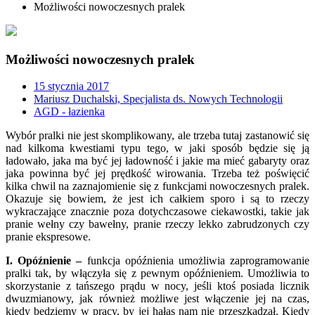
Możliwości nowoczesnych pralek
Możliwości nowoczesnych pralek
15 stycznia 2017
Mariusz Duchalski, Specjalista ds. Nowych Technologii
AGD - łazienka
Wybór pralki nie jest skomplikowany, ale trzeba tutaj zastanowić się
nad kilkoma kwestiami typu tego, w jaki sposób będzie się ją
ładowało, jaka ma być jej ładowność i jakie ma mieć gabaryty oraz
jaka powinna być jej prędkość wirowania. Trzeba też poświęcić
kilka chwil na zaznajomienie się z funkcjami nowoczesnych pralek.
Okazuje się bowiem, że jest ich całkiem sporo i są to rzeczy
wykraczające znacznie poza dotychczasowe ciekawostki, takie jak
pranie wełny czy bawełny, pranie rzeczy lekko zabrudzonych czy
pranie ekspresowe.
I. Opóźnienie –
funkcja opóźnienia umożliwia zaprogramowanie
pralki tak, by włączyła się z pewnym opóźnieniem. Umożliwia to
skorzystanie z tańszego prądu w nocy, jeśli ktoś posiada licznik
dwuzmianowy, jak również możliwe jest włączenie jej na czas,
kiedy będziemy w pracy, by jej hałas nam nie przeszkadzał. Kiedy