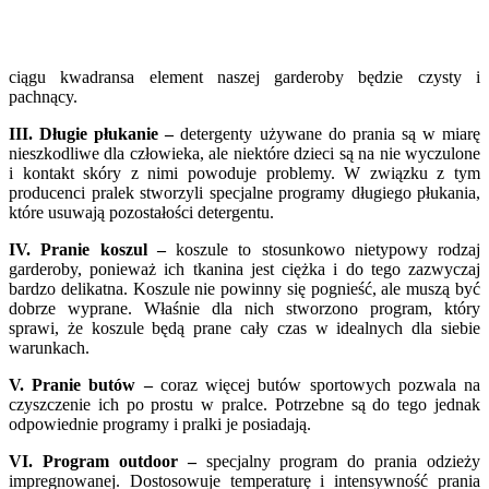
ciągu kwadransa element naszej garderoby będzie czysty i
pachnący.
III. Długie płukanie –
detergenty używane do prania są w miarę
nieszkodliwe dla człowieka, ale niektóre dzieci są na nie wyczulone
i kontakt skóry z nimi powoduje problemy. W związku z tym
producenci pralek stworzyli specjalne programy długiego płukania,
które usuwają ​pozostałości detergentu.
IV. Pranie koszul –
koszule to stosunkowo nietypowy rodzaj
garderoby, ponieważ ich tkanina jest ciężka i do tego zazwyczaj
bardzo delikatna. Koszule nie powinny się pognieść, ale muszą być
dobrze wyprane. Właśnie dla nich stworzono program, który
sprawi, że koszule będą prane cały czas w idealnych dla siebie
warunkach.
V. Pranie butów –
coraz więcej butów sportowych pozwala na
czyszczenie ich po prostu w pralce. Potrzebne są do tego jednak
odpowiednie programy i pralki je posiadają.
VI. Program outdoor –
specjalny program do prania odzieży
impregnowanej. Dostosowuje temperaturę i intensywność prania