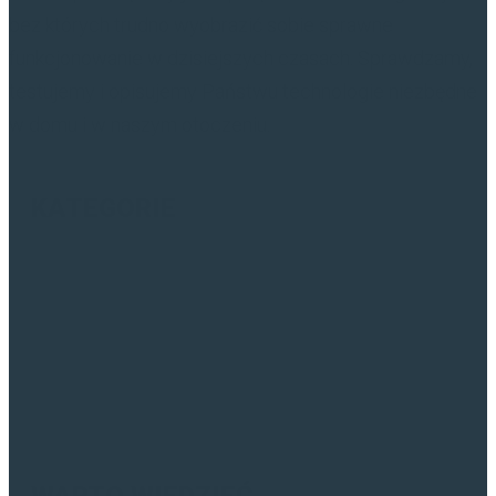
bez których trudno wyobrazić sobie sprawne
funkcjonowanie w dzisiejszych czasach. Sprawdzamy,
testujemy i opisujemy Państwu technologie niezbędne
w domu i w naszym otoczeniu.
KATEGORIE
Oszczędne kupowanie
AGD - łazienka
AGD - kuchnia
Urządzenia przenośne