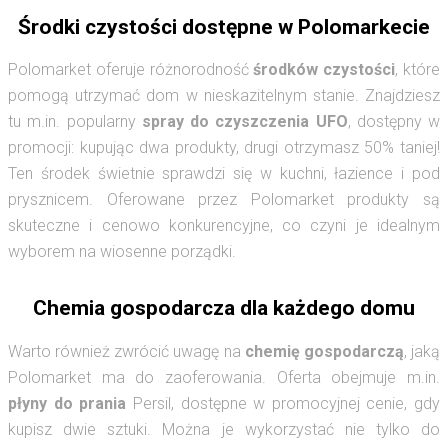
Środki czystości dostępne w Polomarkecie
Polomarket oferuje różnorodność
środków czystości
, które
pomogą utrzymać dom w nieskazitelnym stanie. Znajdziesz
tu m.in. popularny
spray do czyszczenia UFO
, dostępny w
promocji: kupując dwa produkty, drugi otrzymasz 50% taniej!
Ten środek świetnie sprawdzi się w kuchni, łazience i pod
prysznicem. Oferowane przez Polomarket produkty są
skuteczne i cenowo konkurencyjne, co czyni je idealnym
wyborem na wiosenne porządki.
Chemia gospodarcza dla każdego domu
Warto również zwrócić uwagę na
chemię gospodarczą
, jaką
Polomarket ma do zaoferowania. Oferta obejmuje m.in.
płyny do prania
Persil, dostępne w promocyjnej cenie, gdy
kupisz dwie sztuki. Można je wykorzystać nie tylko do