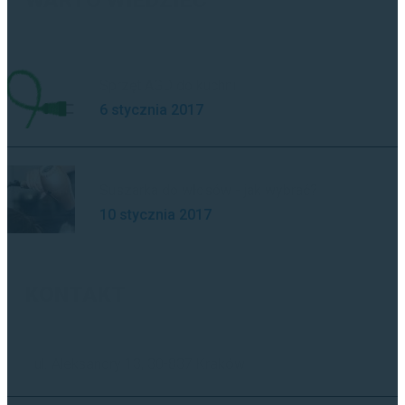
WARTO WIEDZIEĆ
Sprzęt AGD do kuchni
6 stycznia 2017
Suszarka do włosów - jak wybrać?
10 stycznia 2017
KONTAKT
ul. Aleksandry 13, 30-837 Kraków