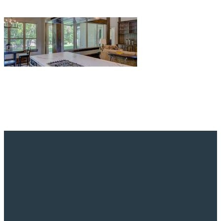
Serwis poświęcony jest sprzętom codziennego użytku