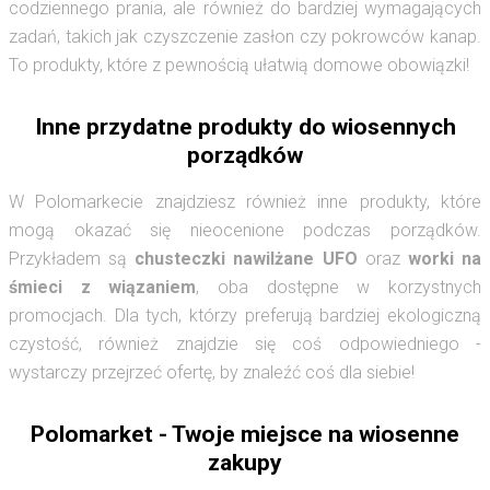
codziennego prania, ale również do bardziej wymagających
zadań, takich jak czyszczenie zasłon czy pokrowców kanap.
To produkty, które z pewnością ułatwią domowe obowiązki!
Inne przydatne produkty do wiosennych
porządków
W Polomarkecie znajdziesz również inne produkty, które
mogą okazać się nieocenione podczas porządków.
Przykładem są
chusteczki nawilżane UFO
oraz
worki na
śmieci z wiązaniem
, oba dostępne w korzystnych
promocjach. Dla tych, którzy preferują bardziej ekologiczną
czystość, również znajdzie się coś odpowiedniego -
wystarczy przejrzeć ofertę, by znaleźć coś dla siebie!
Polomarket - Twoje miejsce na wiosenne
zakupy