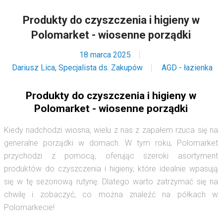
Produkty do czyszczenia i higieny w
Polomarket - wiosenne porządki
18 marca 2025
Dariusz Lica, Specjalista ds. Zakupów
AGD - łazienka
Produkty do czyszczenia i higieny w
Polomarket - wiosenne porządki
Kiedy nadchodzi wiosna, wielu z nas z zapałem rzuca się na
generalne porządki w domach. W tym roku, Polomarket
przychodzi z pomocą, oferując szeroki asortyment
produktów do czyszczenia i higieny, które idealnie wpasują
się w tę sezonową rutynę. Dlatego warto zatrzymać się na
chwilę i zobaczyć, co można znaleźć na półkach w
Polomarkecie!